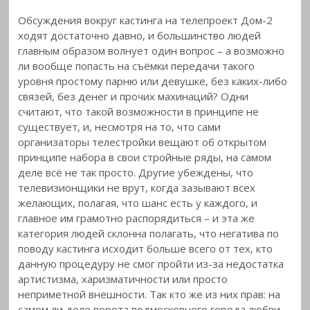
Обсуждения вокруг кастинга на телепроект Дом-2
ходят достаточно давно, и большинство людей
главным образом волнует один вопрос – а возможно
ли вообще попасть на съёмки передачи такого
уровня простому парню или девушке,
без каких-либо
связей, без денег и прочих махинаций? Одни
считают, что такой возможности в принципе не
существует, и, несмотря на то, что сами
организаторы телестройки вещают об открытом
принципе набора в свои стройные ряды, на самом
деле всё не так просто. Другие убеждены, что
телевизионщики не врут, когда зазывают всех
желающих, полагая, что шанс есть у каждого, и
главное им грамотно распорядиться – и эта же
категория людей склонна полагать, что негатива по
поводу кастинга исходит больше всего от тех, кто
данную процедуру не смог пройти из-за недостатка
артистизма, харизматичности или просто
неприметной внешности. Так кто же из них прав: на
самом ли деле ворота подмосковного города любви