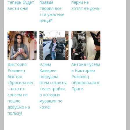
теперь будет
правда
парни не
вести она!
творил все
хотят её дочь!
эти ужасные
вещи?!
Виктория
Элина
Антона Гусева
Романец
Камирен
и Викторию
быстро
поведала
Романец
сбросила вес
всем секреты
обворовали в
– но это
телестройки,
Праге
совсем не
о которых
пошло
мурашки по
девушке на
коже!
пользу!