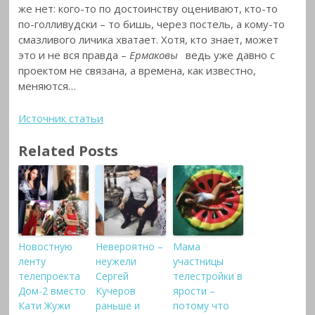
же нет: кого-то по достоинству оценивают, кто-то
по-голливудски – то бишь, через постель, а кому-то
смазливого личика хватает. Хотя, кто знает, может
это и не вся правда –
Ермаковы
ведь уже давно с
проектом не связана, а времена, как известно,
меняются…
Источник статьи
Related Posts
Новостную
Невероятно –
Мама
ленту
неужели
участницы
телепроекта
Сергей
телестройки в
Дом-2 вместо
Кучеров
ярости –
Кати Жужи
раньше и
потому что