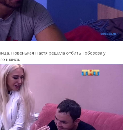
ница. Новенькая Настя решила отбить Гобозова у
го шанса.