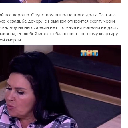
й все хорошо. С чувством выполненного долга Татьяна
ко к свадьбе дочери с Романом относится скептически.
вадьбу на него, а если нет, то мама ни копейки не даст,
наивная, ее любой может облапошить, поэтому квартиру
ей смерти.