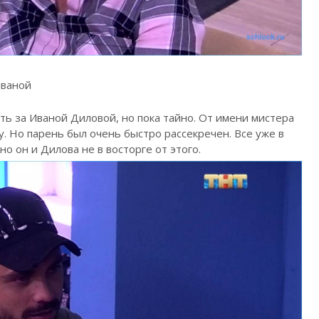
Иваной
ь за Иваной Диловой, но пока тайно. От имени мистера
. Но парень был очень быстро рассекречен. Все уже в
о он и Дилова не в восторге от этого.