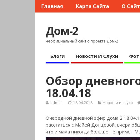
Главная
Карта Сайта
О Сай
Дом-2
неофициальный сайт о проекте Дом-2
Блоги
Новости И Слухи
Фот
Обзор дневного
18.04.18
admin
18.04.2018
Новости и слухи
Очередной дневной эфир дома 2 18.04.1
расстаться с Майей Донцовой, вчера об
что и мама никогда больше не примет М