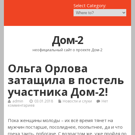
Select Category:
Дом-2
неофициальный сайт о проекте Дом-2
Ольга Орлова
затащила в постель
участника Дом-2!
admin
03.01.2018
Новости и слухи
Нет
комментариев
Пока женщины молоды – их всё время тянет на
мужчин постарше, посолиднее, поопытнее, да и что
греха таить, побогаче.
С возрастом же, уже пройдя по