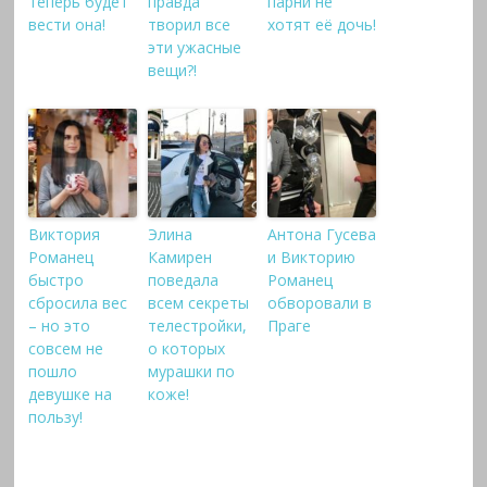
теперь будет
правда
парни не
вести она!
творил все
хотят её дочь!
эти ужасные
вещи?!
Виктория
Элина
Антона Гусева
Романец
Камирен
и Викторию
быстро
поведала
Романец
сбросила вес
всем секреты
обворовали в
– но это
телестройки,
Праге
совсем не
о которых
пошло
мурашки по
девушке на
коже!
пользу!