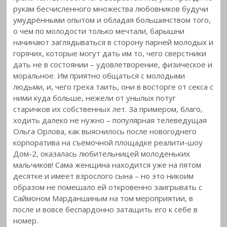
рукам бесчисленного множества любовников будучи
умудрёнными опытом и обладая большинством того,
о чем по молодости только мечтали, барышни
начинают заглядываться в сторону парней молодых и
горячих, которые могут дать им то, чего сверстники
дать не в состоянии – удовлетворение, физическое и
моральное. Им приятно общаться с молодыми
людьми, и, чего греха таить, они в восторге от секса с
ними куда больше, нежели от унылых потуг
старичков их собственных лет. За примером, благо,
ходить далеко не нужно – популярная телеведущая
Ольга Орлова, как выяснилось после новогоднего
корпоратива на съёмочной площадке реалити-шоу
Дом-2, оказалась любительницей молоденьких
мальчиков! Сама женщина находится уже на пятом
десятке и имеет взрослого сына – но это никоим
образом не помешало ей откровенно заигрывать с
Саймоном Марданшиным на том мероприятии, в
после и вовсе беспардонно затащить его к себе в
номер.