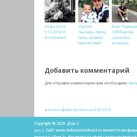
Новости на
Сергей
Блог Редакци
5.12.2018 от
Пынзарь: Вижу
У Яббарова
Кота Баюна
цель, не вижу
случилась
препятствий
истерика
Добавить комментарий
Для отправки комментария вам необходимо
авто
«
Анонс эфира проекта на 6.02.2018
Copyright © 2026. Дом-2
, Сайт www.sluhinovostidom2.ru является неоф
Дом-2
проекта «Дом 2». Все права на эфиры телешоу прина