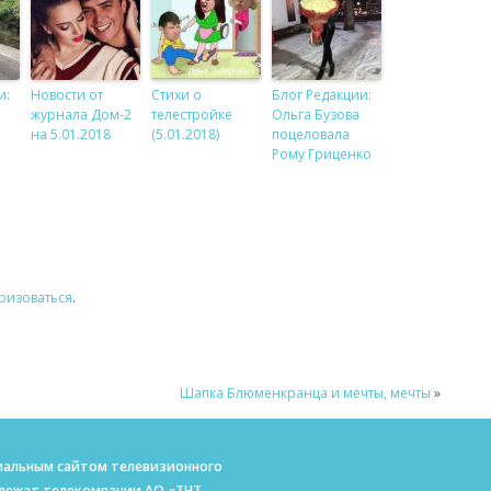
и:
Новости от
Стихи о
Блог Редакции:
журнала Дом-2
телестройке
Ольга Бузова
на 5.01.2018
(5.01.2018)
поцеловала
Рому Гриценко
ризоваться
.
Шапка Блюменкранца и мечты, мечты
»
ициальным сайтом телевизионного
длежат телекомпании АО «ТНТ-