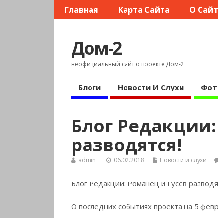
Главная
Карта Сайта
О Сай
Дом-2
неофициальный сайт о проекте Дом-2
Блоги
Новости И Слухи
Фот
Блог Редакции:
разводятся!
admin
06.02.2018
Новости и слухи
Блог Редакции: Романец и Гусев разводя
О последних событиях проекта на 5 февр