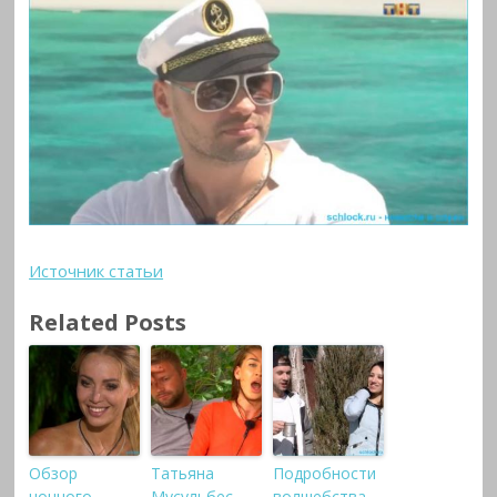
Источник статьи
Related Posts
Обзор
Татьяна
Подробности
ночного
Мусульбес
волшебства