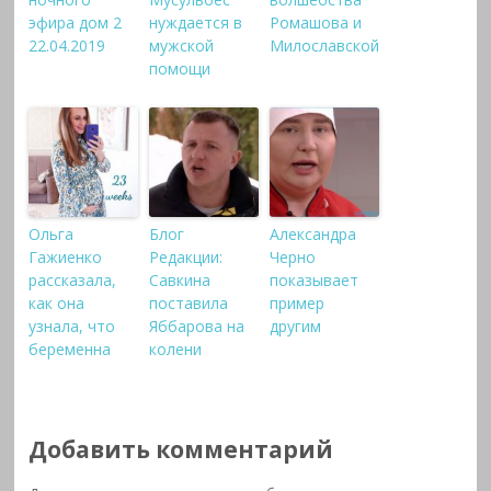
эфира дом 2
нуждается в
Ромашова и
22.04.2019
мужской
Милославской
помощи
Ольга
Блог
Александра
Гажиенко
Редакции:
Черно
рассказала,
Савкина
показывает
как она
поставила
пример
узнала, что
Яббарова на
другим
беременна
колени
Добавить комментарий