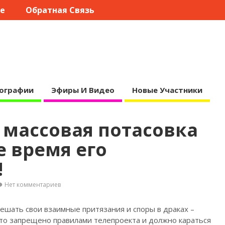
те
Обратная Связь
ографии
Эфиры И Видео
Новые Участники
 массовая потасовка
е время его
!
Нет комментариев
решать свои взаимные притязания и споры в драках –
то запрещено правилами телепроекта и должно караться