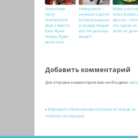
Новостную
Невероятно –
Мама участн
ленту
неужели Сергей
телестройки 
телепроекта
Кучеров раньше
ярости – пот
Дом-2 вместо
и правда творил
что парни не
Кати Жужи
все эти ужасные
хотят её дочь
теперь будет
вещи?!
вести она!
Добавить комментарий
Для отправки комментария вам необходимо
авто
«
Маргарита Овсянникова получила по морде за
слабость на передок!