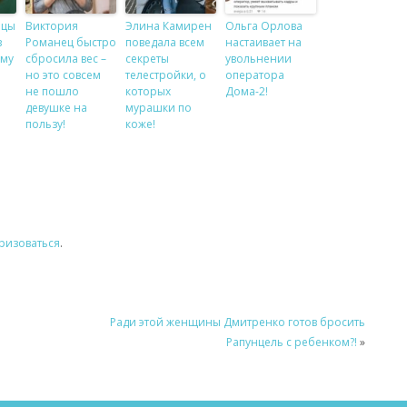
ицы
Виктория
Элина Камирен
Ольга Орлова
в
Романец быстро
поведала всем
настаивает на
ому
сбросила вес –
секреты
увольнении
но это совсем
телестройки, о
оператора
!
не пошло
которых
Дома-2!
девушке на
мурашки по
пользу!
коже!
ризоваться
.
Ради этой женщины Дмитренко готов бросить
Рапунцель с ребенком?!
»