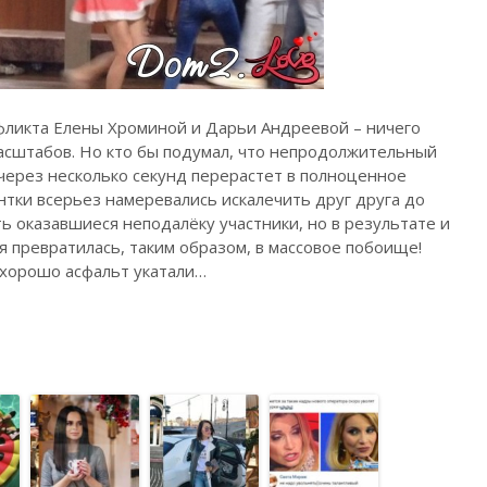
нфликта Елены Хроминой и Дарьи Андреевой – ничего
масштабов. Но кто бы подумал, что непродолжительный
ерез несколько секунд перерастет в полноценное
нтки всерьез намеревались искалечить друг друга до
ь оказавшиеся неподалёку участники, но в результате и
я превратилась, таким образом, в массовое побоище!
 хорошо асфальт укатали…