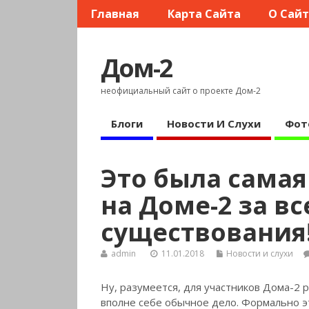
Главная
Карта Сайта
О Сай
Дом-2
неофициальный сайт о проекте Дом-2
Блоги
Новости И Слухи
Фот
Это была самая
на Доме-2 за вс
существования
admin
11.01.2018
Новости и слухи
Ну, разумеется, для участников Дома-2 
вполне себе обычное дело. Формально э