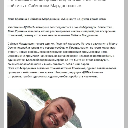
сойтись с Саймоном
Марданшиным.