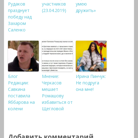
Рудаков
участников
умею
празднует
(23.04.2019)
дружить»
победу над
Захаром
Саленко
Блог
Мнение:
Ирина Пинчук:
Редакции:
Черкасов
Не подруга
Савкина
мешает
она мне!
поставила
Ромашову
Яббарова на
избавиться от
колени
Щегловой
Добавить комментарий