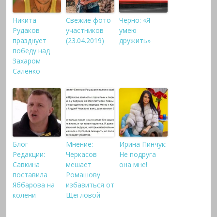
Никита
Свежие фото
Черно: «Я
Рудаков
участников
умею
празднует
(23.04.2019)
дружить»
победу над
Захаром
Саленко
Блог
Мнение:
Ирина Пинчук:
Редакции:
Черкасов
Не подруга
Савкина
мешает
она мне!
поставила
Ромашову
Яббарова на
избавиться от
колени
Щегловой