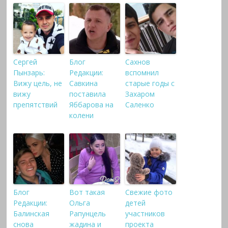
Сергей
Блог
Сахнов
Пынзарь:
Редакции:
вспомнил
Вижу цель, не
Савкина
старые годы с
вижу
поставила
Захаром
препятствий
Яббарова на
Саленко
колени
Блог
Вот такая
Свежие фото
Редакции:
Ольга
детей
Балинская
Рапунцель
участников
снова
жадина и
проекта