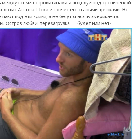
 между всеми островитянами и поцелуи под тропической
колотит Антона Шоки и гоняет его ссаными тряпками. Но
ыпают под эти крики, а не бегут спасать американца.
ы. Остров любви: перезагрузка — будет или нет?