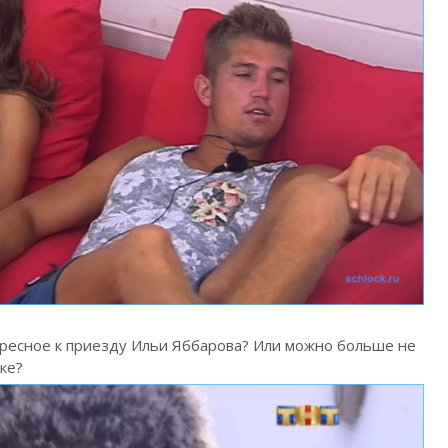
ресное к приезду Ильи Яббарова? Или можно больше не
ке?