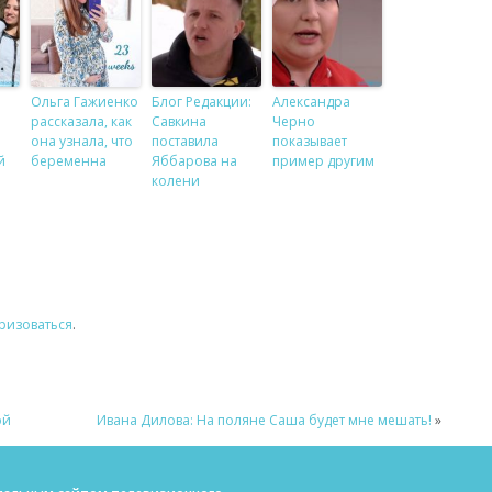
Ольга Гажиенко
Блог Редакции:
Александра
рассказала, как
Савкина
Черно
она узнала, что
поставила
показывает
й
беременна
Яббарова на
пример другим
колени
ризоваться
.
ой
Ивана Дилова: На поляне Саша будет мне мешать!
»