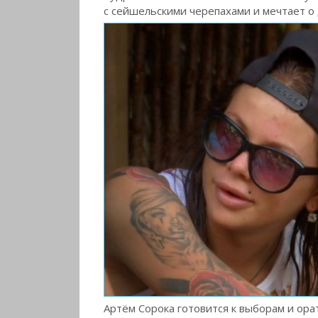
с сейшельскими черепахами и мечтает о 
Артём Сорока готовится к выборам и ора