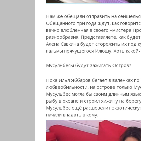
Нам же обещали отправить на сейшельск
Обещанного три года ждут, как говорится
вечно влюблённая в своего «мистера Про
разнообразия. Представляете, как будет
Алёна Савкина будет сторожить их под ку
пальмы прячущегося Илюшу. Хоть какой-
Мусульбесы будут зажигать Остров?
Пока Илья Яббаров бегает в валенках по 
любвеобильности, на острове только Мус
Мусульбес могла бы своим длинным языко
рыбу в океане и строил хижину на берег
Мусульбес ещё расшевелит экзотическую
начали впадать в кому.