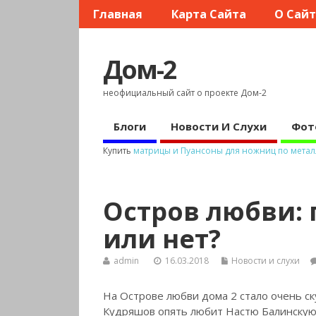
Главная
Карта Сайта
О Сай
Дом-2
неофициальный сайт о проекте Дом-2
Блоги
Новости И Слухи
Фот
Купить
матрицы и Пуансоны для ножниц по метал
Остров любви: 
или нет?
admin
16.03.2018
Новости и слухи
На Острове любви дома 2 стало очень ск
Кудряшов опять любит Настю Балинскую