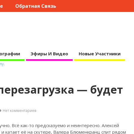
те
Обратная Связь
ографии
Эфиры И Видео
Новые Участники
лу
.
перезагрузка — будет
Нет комментариев
учно. Всё как-то предсказуемо и неинтересно. Алексей
 и катает
её на скутере, Валера Блюменкранц спит рядом