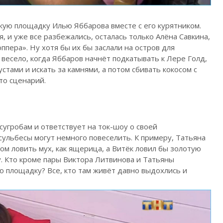
ую площадку Илью Яббарова вместе с его курятником.
, и уже все разбежались, осталась только Алёна Савкина,
ппера». Ну хотя бы их бы заслали на остров для
 весело, когда Яббаров начнёт подкатывать к Лере Голд,
стами и искать за камнями, а потом сбивать кокосом с
то сценарий.
сугробам и ответствует на ток-шоу о своей
ульбесы могут немного повеселить. К примеру, Татьяна
м ловить мух, как ящерица, а Витёк ловил бы золотую
у. Кто кроме пары Виктора Литвинова и Татьяны
 площадку? Все, кто там живёт давно выдохлись и