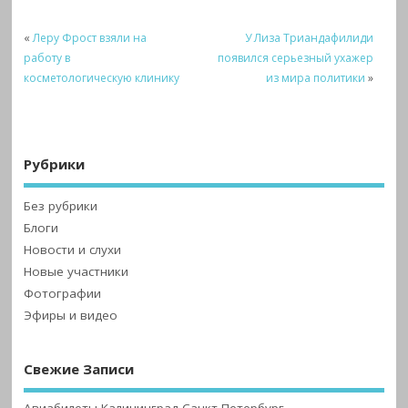
«
Леру Фрост взяли на
У Лиза Триандафилиди
работу в
появился серьезный ухажер
косметологическую клинику
из мира политики
»
Рубрики
Без рубрики
Блоги
Новости и слухи
Новые участники
Фотографии
Эфиры и видео
Свежие Записи