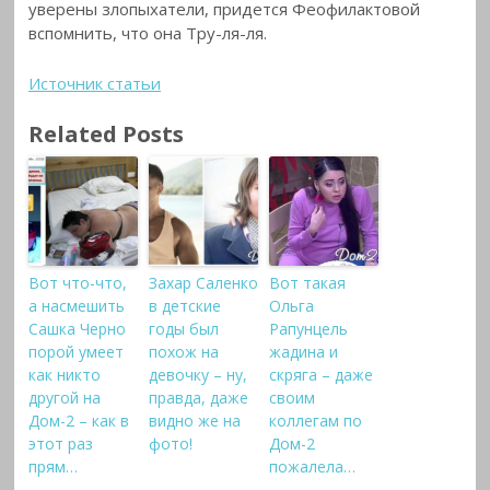
уверены злопыхатели, придется Феофилактовой
вспомнить, что она Тру-ля-ля.
Источник статьи
Related Posts
Вот что-что,
Захар Саленко
Вот такая
а насмешить
в детские
Ольга
Сашка Черно
годы был
Рапунцель
порой умеет
похож на
жадина и
как никто
девочку – ну,
скряга – даже
другой на
правда, даже
своим
Дом-2 – как в
видно же на
коллегам по
этот раз
фото!
Дом-2
прям…
пожалела…