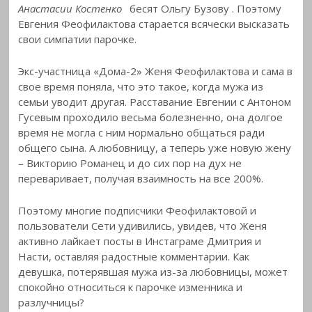
Анастасии Костенко
бесят Ольгу Бузову
. Поэтому
Евгения Феофилактова старается всячески высказать
свои симпатии парочке.
Экс-участница «Дома-2» Женя Феофилактова и сама в
свое время поняла, что это такое, когда мужа из
семьи уводит другая. Расставание Евгении с Антоном
Гусевым проходило весьма болезненно, она долгое
время не могла с ним нормально общаться ради
общего сына. А любовницу, а теперь уже новую жену
– Викторию Романец и до сих пор на дух не
переваривает, получая взаимность на все 200%.
Поэтому многие подписчики Феофилактовой и
пользователи Сети удивились, увидев, что Женя
активно лайкает посты в Инстаграме Дмитрия и
Насти, оставляя радостные комментарии. Как
девушка, потерявшая мужа из-за любовницы, может
спокойно относиться к парочке изменника и
разлучницы?