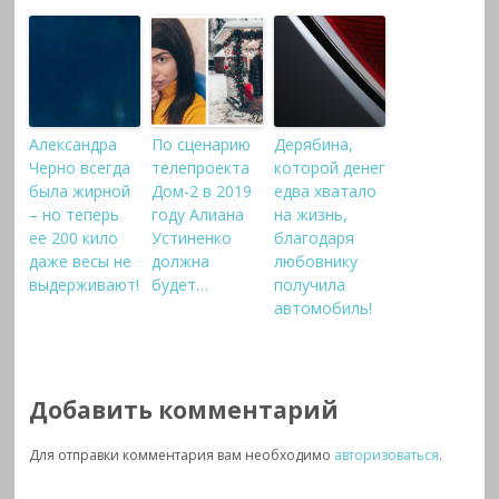
Александра
По сценарию
Дерябина,
Черно всегда
телепроекта
которой денег
была жирной
Дом-2 в 2019
едва хватало
– но теперь
году Алиана
на жизнь,
ее 200 кило
Устиненко
благодаря
даже весы не
должна
любовнику
выдерживают!
будет…
получила
автомобиль!
Добавить комментарий
Для отправки комментария вам необходимо
авторизоваться
.