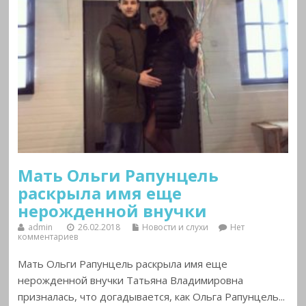
Мать Ольги Рапунцель
раскрыла имя еще
нерожденной внучки
admin
26.02.2018
Новости и слухи
Нет
комментариев
Мать Ольги Рапунцель раскрыла имя еще
нерожденной внучки Татьяна Владимировна
призналась, что догадывается, как Ольга Рапунцель...