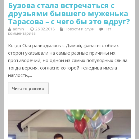
Бузова стала встречаться с
друзьями бывшего муженька
Тарасова – с чего бы это вдруг?
admin
26.02.2018
Новости и слухи
Нет
комментариев
Когда Оля разводилась с Димой, фанаты с обеих
сторон указывали на самые разные причины их
противоречий, но одной из самых популярных слыла
тогда версия, согласно которой теледива имела
наглость,...
Читать далее »