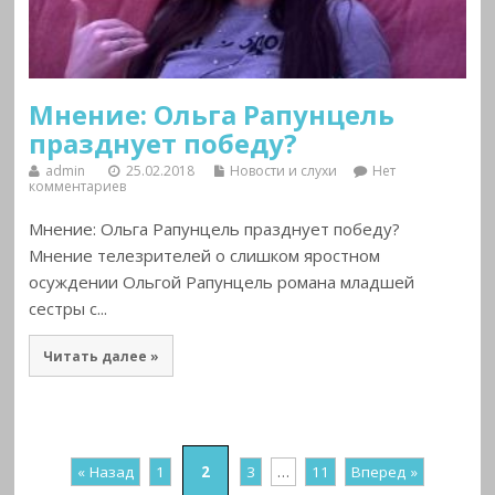
Мнение: Ольга Рапунцель
празднует победу?
admin
25.02.2018
Новости и слухи
Нет
комментариев
Мнение: Ольга Рапунцель празднует победу?
Мнение телезрителей о слишком яростном
осуждении Ольгой Рапунцель романа младшей
сестры с...
Читать далее »
« Назад
1
2
3
…
11
Вперед »