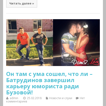
Читать далее »
Он там с ума сошел, что ли –
Батрудинов завершил
карьеру юмориста ради
Бузовой!
admin
25.02.2018
Новости и слухи
Нет
комментариев